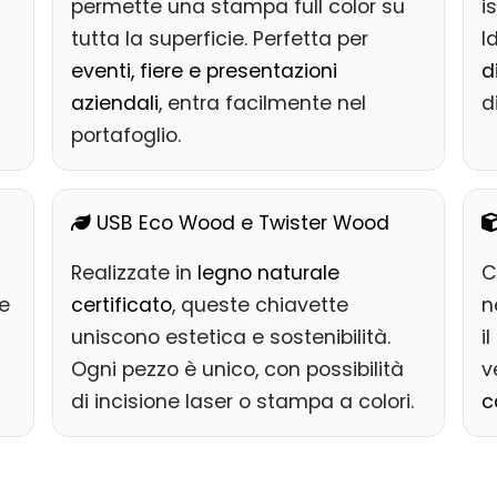
permette una stampa full color su
i
tutta la superficie. Perfetta per
I
eventi, fiere e presentazioni
d
aziendali
, entra facilmente nel
d
portafoglio.
USB Eco Wood e Twister Wood
Realizzate in
legno naturale
C
e
certificato
, queste chiavette
n
uniscono estetica e sostenibilità.
i
Ogni pezzo è unico, con possibilità
v
di incisione laser o stampa a colori.
c