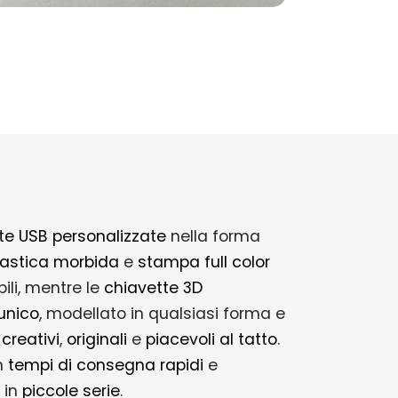
te USB personalizzate
nella forma
lastica morbida
e
stampa full color
ili, mentre le
chiavette 3D
unico
, modellato in qualsiasi forma e
 creativi
,
originali
e
piacevoli al tatto
.
n
tempi di consegna rapidi
e
 in
piccole serie
.