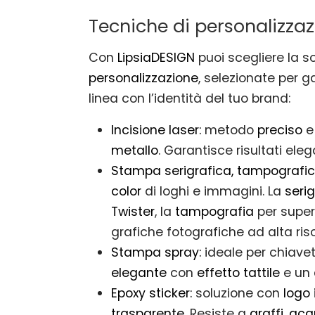
Tecniche di personalizza
Con
LipsiaDESIGN
puoi scegliere la s
personalizzazione
, selezionate per g
linea con l’identità del tuo brand:
Incisione laser:
metodo
preciso
metallo
. Garantisce risultati el
Stampa serigrafica, tampografica
color
di loghi e immagini. La
serig
Twister
, la
tampografia
per super
grafiche fotografiche ad alta ris
Stampa spray:
ideale per chiavet
elegante
con
effetto tattile
e un 
Epoxy sticker:
soluzione con
logo 
trasparente
. Resiste a
graffi
,
acq