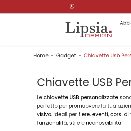
Abbi
Home
Gadget
Chiavette Usb Per
Chiavette USB Pe
Le
chiavette USB personalizzate
son
perfetto per promuovere la tua azie
visivo
. Ideali per
fiere, eventi, corsi d
funzionalità
,
stile
e
riconoscibilità
.