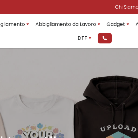
Chi Siam
igliamento
Abbigliamento da Lavoro
Gadget
A
DTF