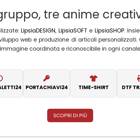
gruppo, tre anime creati
lizzate:
LipsiaDESIGN
,
LipsiaSOFT
e
LipsiaSHOP
. Ins
iluppo web e produzione di articoli personalizzati
n’immagine coordinata e riconoscibile in ogni canale
LETTI24
PORTACHIAVI24
TIME-SHIRT
DTF T
SCOPRI DI PIÙ