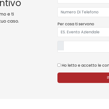
ntivo
mo e ti
 tuo caso.
Per cosa ti servono
Ho letto e accetto le con